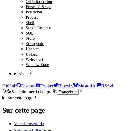
OS Information
Persisted Scope
Positioner
Process
Shell
Single Instance
SQL
Store
Stronghold
Updater
Upload
Websocket
Window State
About
GitHub
Discord
Twitter
Bluesky
Mastodon
RSS
Selectionner la langue
Sur cette page
Sur cette page
Vue d’ensemble
Supported Platforms