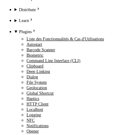
Distribute
Learn
Plugins
Liste des Fonctionnalités & Cas d'Utilisations
Autostart
Barcode Scanner
Biometric
Command Line Interface (CLI)
Clipboard
Deep Linking
Dialog
File System
Geolocation
Global Shortcut
Haptics
HTTP Client
Localhost
Logging
NFC
Notifications
Opener