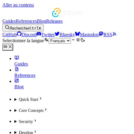
Aller au contenu
Guides
References
Blog
Releases
Rechercher
Ctrl
K
GitHub
Discord
Twitter
Bluesky
Mastodon
RSS
Selectionner la langue
Guides
References
Blog
Quick Start
Core Concepts
Security
Develop