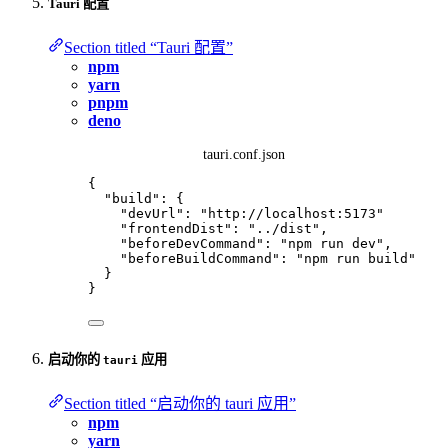
Tauri 配置
Section titled “Tauri 配置”
npm
yarn
pnpm
deno
tauri.conf.json
{
"build"
: {
"devUrl"
: 
"
http://localhost:5173
"
"
frontendDist
"
:
"
../dist
"
,
"beforeDevCommand"
: 
"
npm run dev
"
,
"beforeBuildCommand"
: 
"
npm run build
"
}
}
启动你的
应用
tauri
Section titled “启动你的 tauri 应用”
npm
yarn