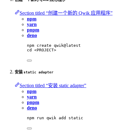
Section titled “创建一个新的 Qwik 应用程序”
npm
yarn
pnpm
deno
npm
create
qwik@latest
cd
<PROJECT>
安装
static adapter
Section titled “安装 static adapter”
npm
yarn
pnpm
deno
npm
run
qwik
add
static