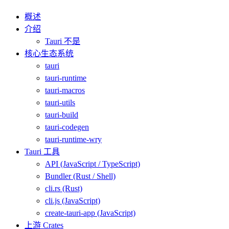
概述
介绍
Tauri 不是
核心生态系统
tauri
tauri-runtime
tauri-macros
tauri-utils
tauri-build
tauri-codegen
tauri-runtime-wry
Tauri 工具
API (JavaScript / TypeScript)
Bundler (Rust / Shell)
cli.rs (Rust)
cli.js (JavaScript)
create-tauri-app (JavaScript)
上游 Crates