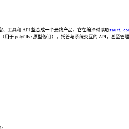
宏、工具和 API 整合成一个最终产品。它在编译时读取
tauri.co
 polyfills / 原型修订），托管与系统交互的 API，甚至
宏。