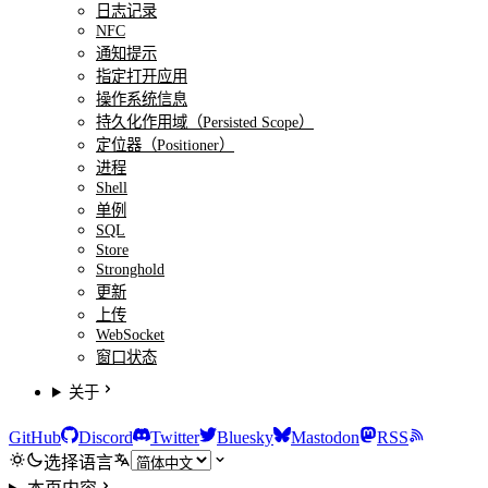
日志记录
NFC
通知提示
指定打开应用
操作系统信息
持久化作用域（Persisted Scope）
定位器（Positioner）
进程
Shell
单例
SQL
Store
Stronghold
更新
上传
WebSocket
窗口状态
关于
GitHub
Discord
Twitter
Bluesky
Mastodon
RSS
选择语言