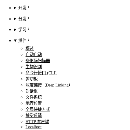
开发
分发
学习
插件
概述
自动启动
条形码扫描器
生物识别
命令行接口 (CLI)
剪切板
深度链接（Deep Linking）
对话框
文件系统
地理位置
全局快捷方式
触觉反馈
HTTP 客户端
Localhost